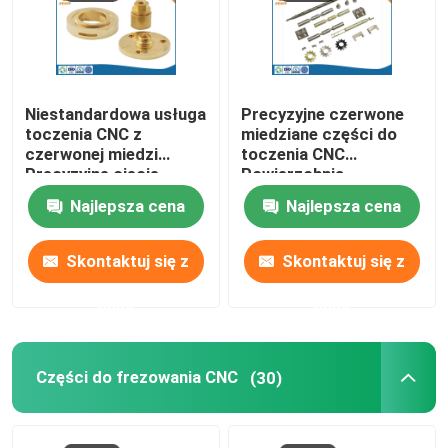
Części tokarskie CNC
Niestandardowa usługa
Precyzyjne czerwone
Części do frezowania CNC
toczenia CNC z
miedziane części do
czerwonej miedzi
toczenia CNC
Precyzyjne cięcie
Powierzchnia
Niestandardowe obudowy elektroniczne
laserowe
chromowana
Najlepsza cena
Najlepsza cena
Niestandardowe części do wtrysku tworzyw sztuczny
Skontaktuj się z
Skontaktuj się z
nami
nami
Formy wtryskowe z tworzyw sztucznych
Forma do odlewania ciśnieniowego
Części do frezowania CNC
(30)
Części samochodowe do odlewania ciśnieniowego