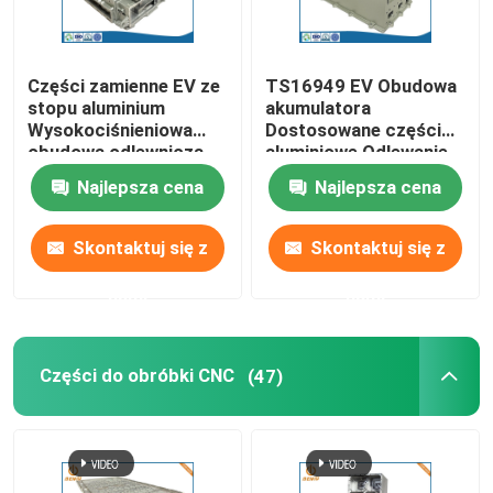
Części zamienne EV ze
TS16949 EV Obudowa
stopu aluminium
akumulatora
Wysokociśnieniowa
Dostosowane części
obudowa odlewnicza
aluminiowe Odlewanie
ciśnieniowe
Najlepsza cena
Najlepsza cena
Skontaktuj się z
Skontaktuj się z
nami
nami
Dom
Części do obróbki CNC
(47)
Produkty
O nas