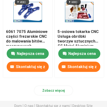
Obudowa LED odlewana ciśnieniowo
Części zamienne do mebli biurowych
6061 7075 Aluminiowe
5-osiowa tokarka CNC
części frezarskie CNC
Usługa obróbki
do malowania bitów
tworzyw sztucznych
Odlew cynkowy
maszynowych
SS Metal Aluminium
Najlepsza cena
Najlepsza cena
Obróbka wytłaczania aluminium
Skontaktuj się z
Skontaktuj się z
Usługi szybkiego prototypowania
nami
nami
Zobacz więcej
Dom
O nas
Skontaktuj się z nami
Desktop Site