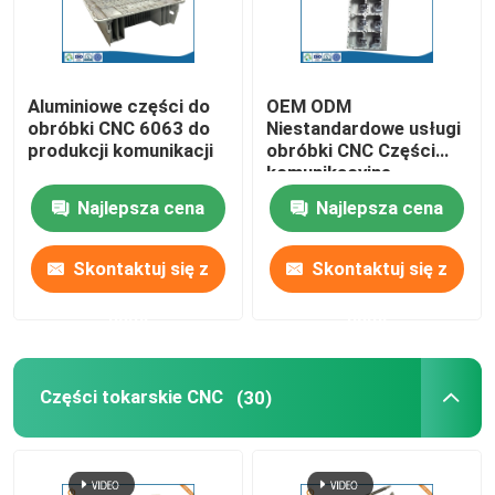
Wycieczka po fabryce
Aluminiowe części do
OEM ODM
obróbki CNC 6063 do
Niestandardowe usługi
Kontrola jakości
produkcji komunikacji
obróbki CNC Części
komunikacyjne
wysokiego ciśnienia
Skontaktuj się z nami
Najlepsza cena
Najlepsza cena
Skontaktuj się z
Skontaktuj się z
Aktualności
nami
nami
Odlewanie ciśnieniowe aluminium
Części tokarskie CNC
(30)
Części zamienne do pojazdów elektrycznych
Części do obróbki CNC