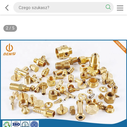
2
/
5