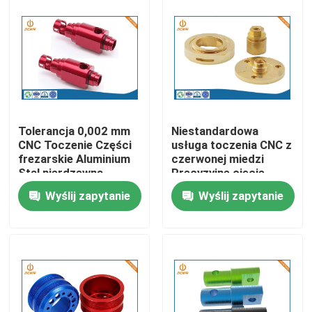
Wycieczka po fabryce
Kontrola jakości
Skontaktuj się z nami
Tolerancja 0,002 mm
Niestandardowa
CNC Toczenie Części
usługa toczenia CNC z
frezarskie Aluminium
czerwonej miedzi
Aktualności
Stal nierdzewna
Precyzyjne cięcie
laserowe
Wyślij zapytanie
Wyślij zapytanie
Odlewanie ciśnieniowe aluminium
Części zamienne do pojazdów elektrycznych
Części do obróbki CNC