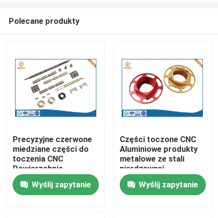
Polecane produkty
Precyzyjne czerwone
Części toczone CNC
miedziane części do
Aluminiowe produkty
Dom
toczenia CNC
metalowe ze stali
Powierzchnia
nierdzewnej
chromowana
Wyślij zapytanie
Wyślij zapytanie
Produkty
O nas